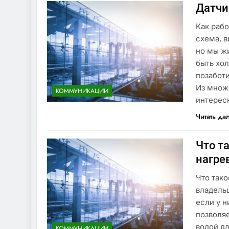
Датчи
Как рабо
схема, в
но мы ж
быть хол
позаботи
Из множ
КОММУНИКАЦИИ
интере
Читать да
Что т
нагре
Что тако
владель
если у н
позволяе
водой дл
КОММУНИКАЦИИ