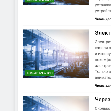
устанавл
устройс
Читать да
Элект
Электри
кафеля 
и износу
некомфо
электрич
Только 
КОММУНИКАЦИИ
внимате
Читать да
Через
Сколько 