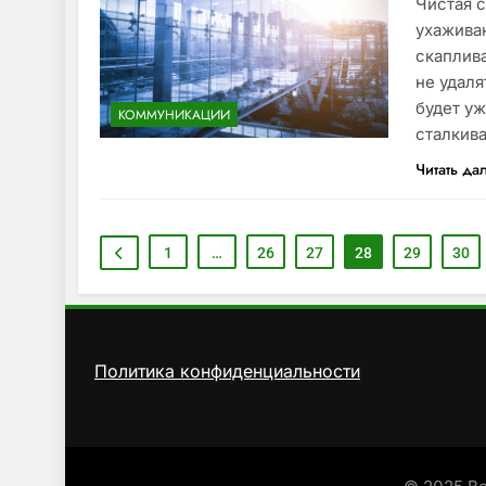
Чистая с
ухаживаю
скаплив
не удаля
будет у
КОММУНИКАЦИИ
сталкива
Читать да
1
…
26
27
28
29
30
Политика конфиденциальности