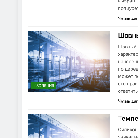
выбрать
полиуре
Читать да
Шовны
Шовный 
характер
нанесен
по дере
может по
его пра
ИЗОЛЯЦИЯ
ответит
Читать да
Темпе
Силикон
уникальн