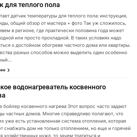
к для теплого пола
тает датчик температуры для теплого пола: инструкция,
иды, общий обзор от мастера + фото Так уж сложилось,
ивем в регионе, где практически половина года может
одной или просто прохладной. В таких условиях надо
ться о достойном обогреве частного дома или квартиры.
ества разных способов можно выделить один особенно
сный…
лее
акое водонагреватель косвенного
ва
е бойлер косвенного нагрева Этот вопрос часто задают
цы частных домов. Многие справедливо полагают, что
их уже есть установленная система отопления, которая
т снабжать дом не только отоплением, но еще и горячей
я хозяйственных нужд, то зачем тратиться и