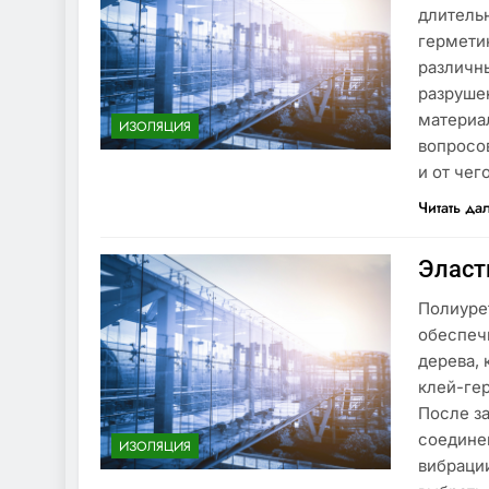
длитель
герметик
различн
разруше
материа
ИЗОЛЯЦИЯ
вопросо
и от чег
Читать да
Эласт
Полиуре
обеспеч
дерева, 
клей-ге
После з
соединен
ИЗОЛЯЦИЯ
вибраци