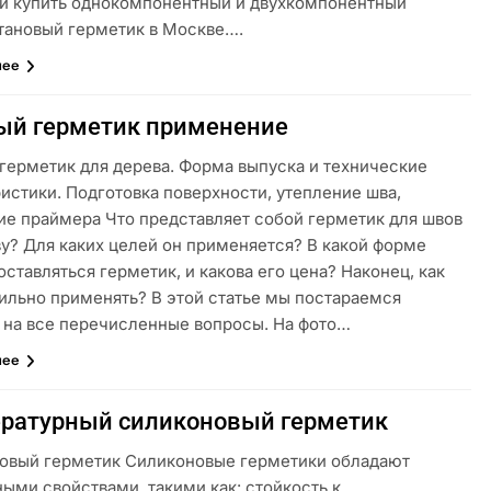
 и купить однокомпонентный и двухкомпонентный
тановый герметик в Москве….
лее
й герметик применение
герметик для дерева. Форма выпуска и технические
истики. Подготовка поверхности, утепление шва,
ие праймера Что представляет собой герметик для швов
ву? Для каких целей он применяется? В какой форме
ставляться герметик, и какова его цена? Наконец, как
вильно применять? В этой статье мы постараемся
ь на все перечисленные вопросы. На фото…
лее
ратурный силиконовый герметик
овый герметик Силиконовые герметики обладают
ыми свойствами, такими как: стойкость к