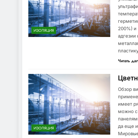
ультраф
темпера
гермети
200%) и
ИЗОЛЯЦИЯ
адгезии
металлам
пластику
Читать да
Цветн
Обзор ви
примене
имеет р
можно с
панелями
да еще 
ИЗОЛЯЦИЯ
Мировые