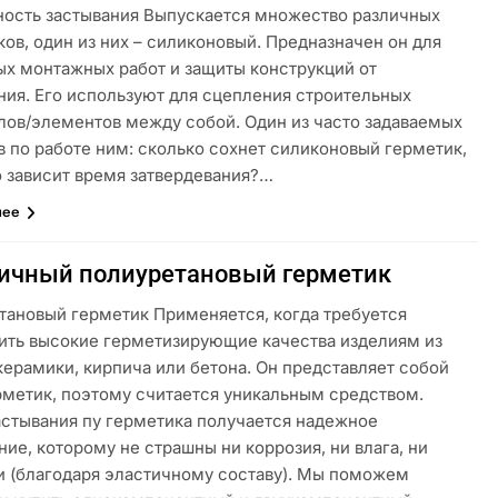
ность застывания Выпускается множество различных
ов, один из них – силиконовый. Предназначен он для
ых монтажных работ и защиты конструкций от
ния. Его используют для сцепления строительных
лов/элементов между собой. Один из часто задаваемых
в по работе ним: сколько сохнет силиконовый герметик,
о зависит время затвердевания?…
лее
ичный полиуретановый герметик
тановый герметик Применяется, когда требуется
ить высокие герметизирующие качества изделиям из
керамики, кирпича или бетона. Он представляет собой
рметик, поэтому считается уникальным средством.
астывания пу герметика получается надежное
ие, которому не страшны ни коррозия, ни влага, ни
и (благодаря эластичному составу). Мы поможем