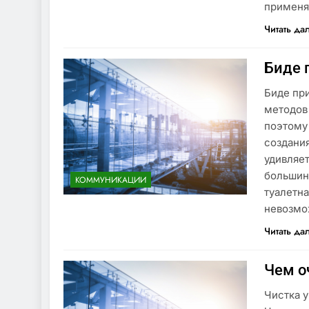
примен
Читать да
Биде 
Биде при
методов
поэтому
создани
удивляет
большинс
КОММУНИКАЦИИ
туалетна
невозмо
Читать да
Чем о
Чистка у