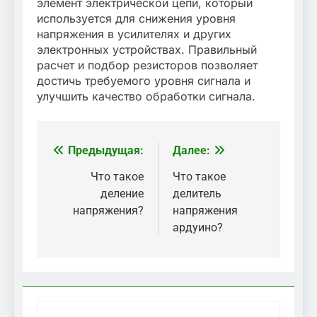
элемент электрической цепи, который
используется для снижения уровня
напряжения в усилителях и других
электронных устройствах. Правильный
расчет и подбор резисторов позволяет
достичь требуемого уровня сигнала и
улучшить качество обработки сигнала.
Предыдущая:
Далее:
Навигация
по
Что такое
Что такое
деление
делитель
записям
напряжения?
напряжения
ардуино?