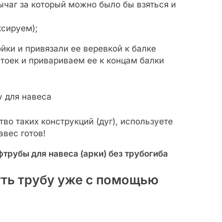
ычаг за который можно было бы взяться и
ксируем);
йки и привязали ее веревкой к балке
стоек и привариваем ее к концам балки
у для навеса
о таких конструкций (дуг), используете
вес готов!
фтрубы для навеса (арки) без трубогиба
уть трубу уже с помощью